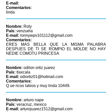
E-mail:
Comentarios:
linda
Nombre:
Roly
País:
venzuela
E-mail:
ronnywpv101112@gmail.com
Comentarios:
ERES MAS BELLA QUE LA MISMA PALABRA
DESPUES DE TI SE ROMPIO EL MOLDE NO HAY
NEDIE COMOTU PRINCESA
Nombre:
odilon ortiz juarez
País:
tlaxcala
E-mail:
odiortiz01@hotmail.com
Comentarios:
Q ue ricos labios y muy linda 10449.
Nombre:
arturo nape
País:
veracruz, mexico
E-mail:
arturojuarez1512@gmail.com